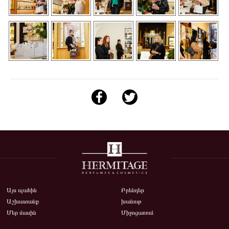
Այս պահին
Բրենդեր
Աշխատանք
խանութ
Մեր մասին
Միջոցառում