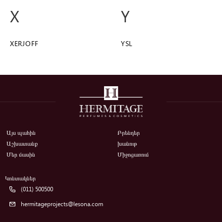
X
Y
XERJOFF
YSL
Այս պահին
Բրենդեր
Աշխատանք
խանութ
Մեր մասին
Միջոցառում
Կոնտակներ
(011) 500500
hermitageprojects@lesona.com