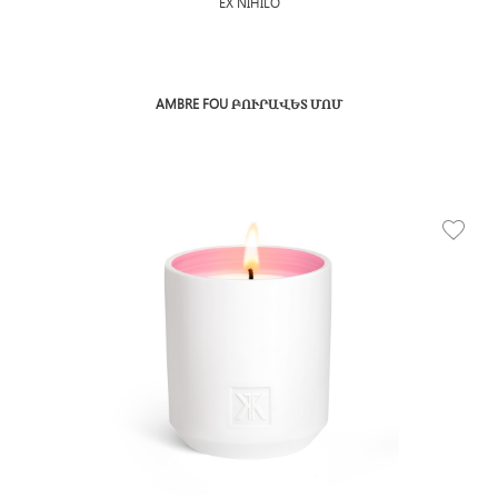
EX NIHILO
AMBRE FOU ԲՈՒՐԱՎԵՏ ՄՈՄ