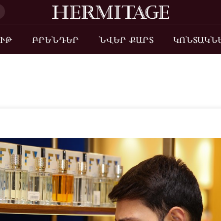
ՒԹ
ԲՐԵՆԴԵՐ
ՆՎԵՐ ՔԱՐՏ
ԿՈՆՏԱԿՆ