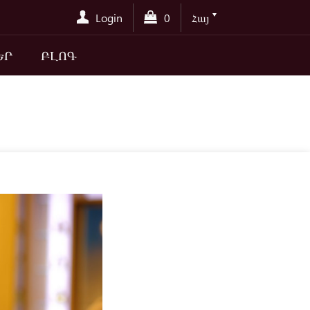
Login
0
Հայ
ԵՐ
ԲԼՈԳ