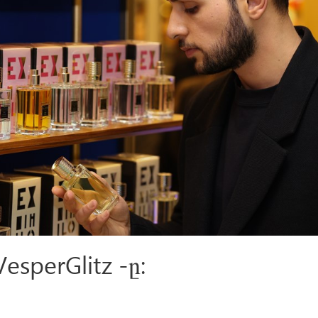
VesperGlitz -ը: