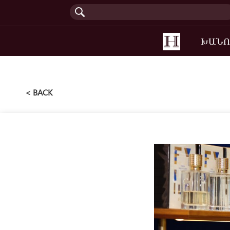
(current)
ԽԱՆՈ
< BACK