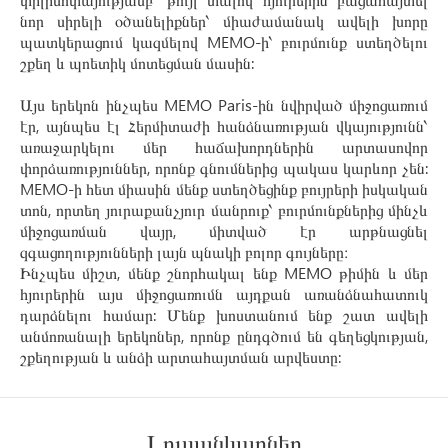
նոր սիրելի օծանելիքներ՝ միաժամանակ ավելի խորը
պատկերացում կազմելով MEMO-ի՝ բուրմունք ստեղծելու
շքեղ և պոետիկ մոտեցման մասին:
Այս երեկոն ինչպես MEMO Paris-ին նվիրված միջոցառում
էր, այնպես էլ Հերմիտաժի հանձնառության վկայությունն՝
առաջարկելու մեր հաճախորդներին արտասովոր
փորձառություններ, որոնք գնումներից պակաս կարևոր չեն:
MEMO-ի հետ միասին մենք ստեղծեցինք բույրերի իսկական
տոն, որտեղ յուրաքանչյուր մանրուք՝ բուրմունքներից մինչև
միջոցառման վայր, միտված էր արթնացնել
զգացողությունների լայն պնակի բոլոր գույները։
Ինչպես միշտ, մենք շնորհակալ ենք MEMO թիմին և մեր
հյուրերին այս միջոցառումն այդքան առանձնահատուկ
դարձնելու համար: Մենք խոստանում ենք շատ ավելի
անմոռանալի երեկոներ, որոնք ընդգծում են գեղեցկության,
շքեղության և անձի արտահայտման արվեստը:
Լուսանկարներ