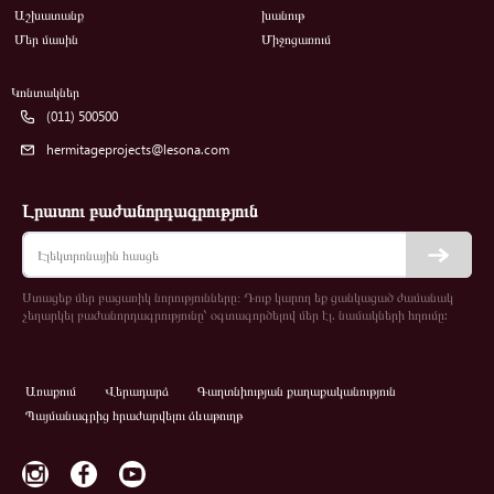
Աշխատանք
խանութ
Մեր մասին
Միջոցառում
Կոնտակներ
(011) 500500
hermitageprojects@lesona.com
Լրատու բաժանորդագրություն
Ստացեք մեր բացառիկ նորությունները։ Դուք կարող եք ցանկացած ժամանակ
չեղարկել բաժանորդագրությունը՝ օգտագործելով մեր էլ. նամակների հղումը:
Առաքում
Վերադարձ
Գաղտնիության քաղաքականություն
Պայմանագրից հրաժարվելու ձևաթուղթ